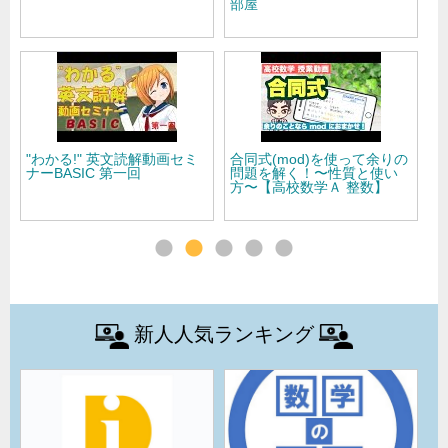
部屋
模試 徹底解説(1).wmv
下
合同式(mod)を使って余りの
「スラッシュリーディング速
高
問題を解く！〜性質と使い
読講座」 第二回
話
方〜【高校数学Ａ 整数】
【
新人人気ランキング