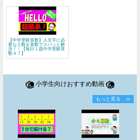
【中学受験算数】人文字に必
要な人数を算数でスパッと解
決！！【毎日１題中学受験算
数４７】
小学生向けおすすめ動画
もっと見る ≫