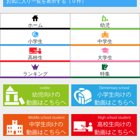
お気に入り一覧を表示する（
0
件
）
ホーム
幼児
小学生
中学生
高校生
大学生
ランキング
特集