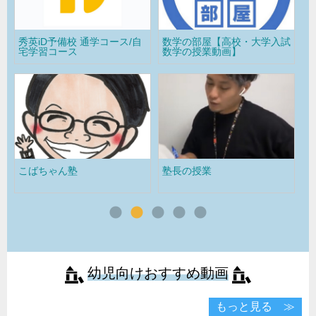
数学の部屋【高校・大学入試
公務員試験応援! こうちゃん
田
数学の授業動画】
ねる
塾長の授業
県立浦和高校受験専門塾雄飛
大
会
幼児向けおすすめ動画
もっと見る ≫