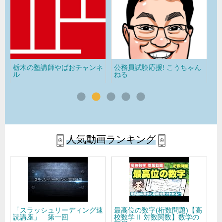
ネ
公務員試験応援! こうちゃん
数学の部屋【高校・大学入試
こ
ねる
数学の授業動画】
人気動画ランキング
速
最高位の数字(桁数問題)【高
【動画】山下りょうとく先生
2
校数学Ⅱ 対数関数】数学の
の2012年第三回全統マーク
徹