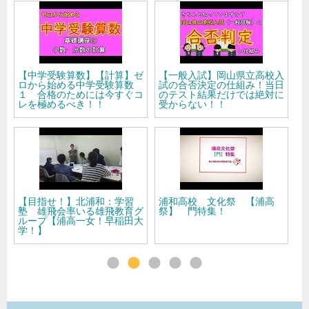
ゼ
【一般入試】岡山県立高校入
【中学受験算数】【計算】ゼ
試の合否決定の仕組み！当日
ロから始める中学受験算数
0
コ
のテスト結果だけでは絶対に
２ スッキリ解決！複雑な計
受からない！！
算！！
浦和高校 文化祭 【浦高
【中学受験算数】【場合の
グ
祭】 門特集！
数】ゼロから始める中学受験
0
大
算数３４ 簡単に解くにはコ
ツがある！場合の数！！