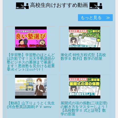
高校生向けおすすめ動画
もっと見る ≫
んど
漸化式 特性方程式型【高校
高校倫理～源流思想②～ ソ
師が
数学Ｂ 数列】数学の部屋
クラテス 【テキスト付属】
露し
超重
先生
展開式の項の係数(二項定理)
高校倫理〜源流思想④〜アリ
mv
の解き方をマスターしよう！
ストテレス 【テキスト付
【高校数学Ⅱ 式と証明】数
属】
学の部屋