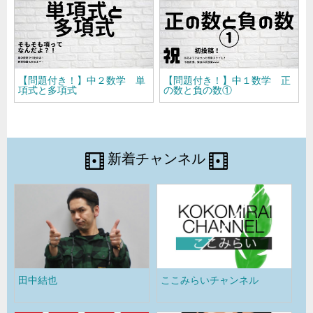
【問題付き！】中２数学 単
【問題付き！】中１数学 正
項式と多項式
の数と負の数①
新着チャンネル
ここみらいチャンネル
秀英iD予備校 通学コース/自
塾
宅学習コース