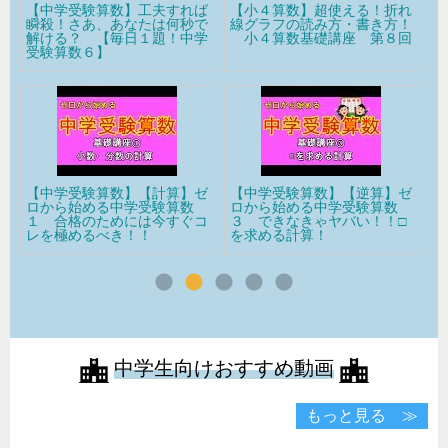
ば
【小４算数】超使える！折れ
【中学受験算数】【分配算】
【
で
線グラフの読み方・書き方！
ゼロから始める中学受験算数
ゼ
学
小４算数基礎講座 第８回
１１ わかる！和差算・分配
２
算！
算
ゼ
【中学受験算数】【逆算】ゼ
【中学受験算数】【計算の工
【
ロから始める中学受験算数
夫】ゼロから始める中学受験
ロ
コ
３ できなきゃヤバい！！□
算数４ 出来なきゃ損する！
２
を求める計算！
計算の工夫を使いこなせ！！
算
中学生向けおすすめ動画
もっと見る ≫