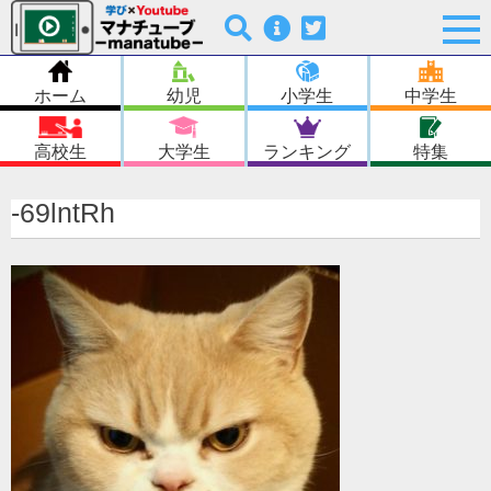
ホーム
幼児
小学生
中学生
高校生
大学生
ランキング
特集
-69lntRh