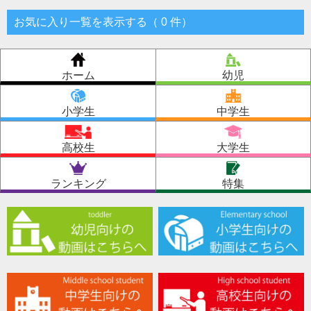
お気に入り一覧を表示する（
0
件
）
ホーム
幼児
小学生
中学生
高校生
大学生
ランキング
特集