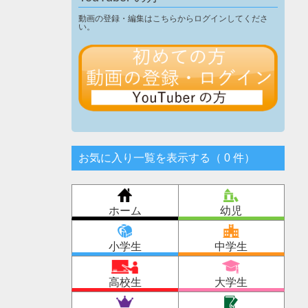
動画の登録・編集はこちらからログインしてくださ
い。
お気に入り一覧を表示する（
0
件
）
ホーム
幼児
小学生
中学生
高校生
大学生